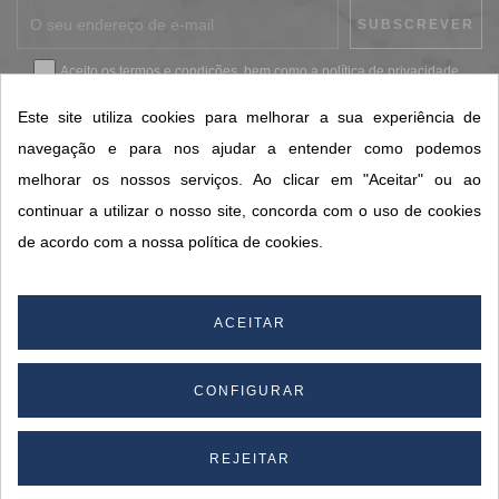
Aceito os
termos e condições
, bem como a
política de privacidade
.
*
Este site utiliza cookies para melhorar a sua experiência de
navegação e para nos ajudar a entender como podemos
melhorar os nossos serviços. Ao clicar em "Aceitar" ou ao
CONTACTOS SORISA
continuar a utilizar o nosso site, concorda com o uso de cookies
ÁREAS DE NEGÓCIO
de acordo com a nossa política de cookies.
A SORISA
A SUA CONTA
ACEITAR
CONFIGURAR
© 2026 SORISA S.A. - Todos os direitos reservados.
By
REJEITAR