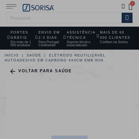
PORTES
ENVIO EM
ASSISTÊNCIA
MAIS DE 60
GRÁTIS
2-3 DIAS
TÉCNICA
000 CLIENTES
Em mais de 1
Para Portugal
Suporte técnico
Confiam na Sorisa
000 produtos
Continental
especializado
INÍCIO
SAÚDE
ELÉTRODO REUTILIZÁVEL
AUTOADESIVO EM CARBONO 4X4CM EMB.4UN

VOLTAR PARA SAÚDE