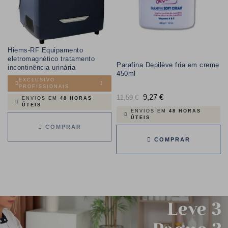
Hiems-RF Equipamento
eletromagnético tratamento
Parafina Depilève fria em creme
incontinência urinária
450ml
EXCLUSIVO
PROFISSIONAIS
Preço
9,27 €
Preço
11,59 €
ENVIOS EM
48 HORAS
ÚTEIS
normal
ENVIOS EM
48 HORAS
ÚTEIS
COMPRAR
COMPRAR