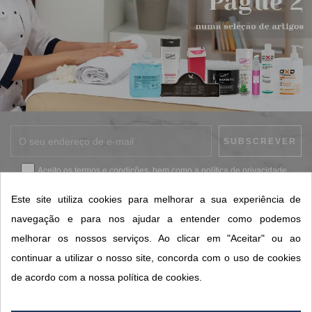
Aceito os
termos e condições
, bem como a
política de privacidade
.
*
Este site utiliza cookies para melhorar a sua experiência de
navegação e para nos ajudar a entender como podemos
melhorar os nossos serviços. Ao clicar em "Aceitar" ou ao
CONTACTOS SORISA
continuar a utilizar o nosso site, concorda com o uso de cookies
ÁREAS DE NEGÓCIO
de acordo com a nossa política de cookies.
A SORISA