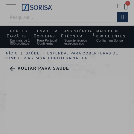
PORTES
ENVIO EM
ASSISTÊNCIA
MAIS DE 60
GRÁTIS
2-3 DIAS
TÉCNICA
000 CLIENTES
Em mais de 1
Para Portugal
Suporte técnico
Confiam na Sorisa
000 produtos
Continental
especializado
INÍCIO
SAÚDE
ESTENDAL PARA COBERTURAS DE
COMPRESSAS PARA HIDROTERAPIA 6UN

VOLTAR PARA SAÚDE