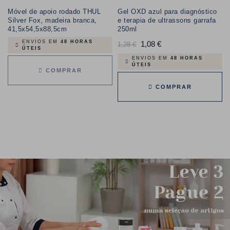
Móvel de apoio rodado THUL
Gel OXD azul para diagnóstico
Silver Fox, madeira branca,
e terapia de ultrassons garrafa
41,5x54,5x88,5cm
250ml
ENVIOS EM
48 HORAS
Preço
1,08 €
Preço
1,28 €
ÚTEIS
normal
ENVIOS EM
48 HORAS
ÚTEIS
COMPRAR
COMPRAR