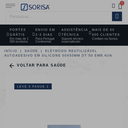
PORTES
ENVIO EM
ASSISTÊNCIA
MAIS DE 60
GRÁTIS
2-3 DIAS
TÉCNICA
000 CLIENTES
Em mais de 1
Para Portugal
Suporte técnico
Confiam na Sorisa
000 produtos
Continental
especializado
INÍCIO
SAÚDE
ELÉTRODO REUTILIZÁVEL
AUTOADESIVO EM SILICONE 50X50MM DT 50 EMB.4UN

VOLTAR PARA SAÚDE
LEVE 3 PAGUE 2