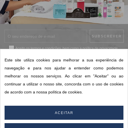
Aceito os
termos e condições
, bem como a
política de privacidade
.
*
Este site utiliza cookies para melhorar a sua experiência de
navegação e para nos ajudar a entender como podemos
melhorar os nossos serviços. Ao clicar em "Aceitar" ou ao
CONTACTOS SORISA
continuar a utilizar o nosso site, concorda com o uso de cookies
ÁREAS DE NEGÓCIO
de acordo com a nossa política de cookies.
A SORISA
A SUA CONTA
ACEITAR