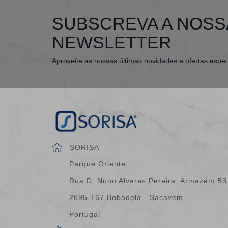
SUBSCREVA A NOSS
NEWSLETTER
Aproveite as nossas últimas novidades e ofertas espec
SORISA
Parque Oriente
Rua D. Nuno Alvares Pereira, Armazém B3
2695-167 Bobadela - Sacavém
Portugal