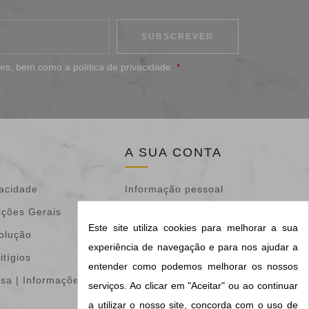
ões
, bem como a
política de privacidade
.
*
A SUA CONTA
vacidade
Informação pessoal
ições Gerais
Devoluções de
Este site utiliza cookies para melhorar a sua
volução
mercadoria
experiência de navegação e para nos ajudar a
itígios
Encomendas
entender como podemos melhorar os nossos
isa | Informações &
Notas de crédito
serviços. Ao clicar em "Aceitar" ou ao continuar
Endereços
a utilizar o nosso site, concorda com o uso de