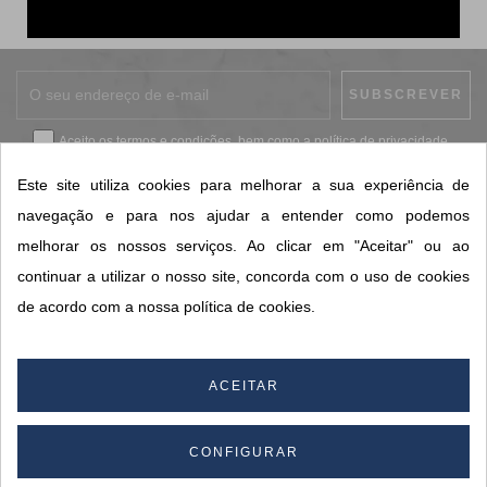
Aceito os
termos e condições
, bem como a
política de privacidade
.
*
Este site utiliza cookies para melhorar a sua experiência de
navegação e para nos ajudar a entender como podemos
melhorar os nossos serviços. Ao clicar em "Aceitar" ou ao
CONTACTOS SORISA
continuar a utilizar o nosso site, concorda com o uso de cookies
ÁREAS DE NEGÓCIO
de acordo com a nossa política de cookies.
A SORISA
A SUA CONTA
ACEITAR
CONFIGURAR
© 2026 SORISA S.A. - Todos os direitos reservados.