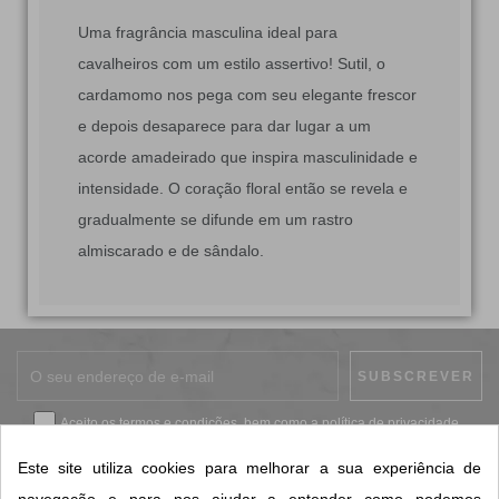
Uma fragrância masculina ideal para
cavalheiros com um estilo assertivo! Sutil, o
cardamomo nos pega com seu elegante frescor
e depois desaparece para dar lugar a um
acorde amadeirado que inspira masculinidade e
intensidade. O coração floral então se revela e
gradualmente se difunde em um rastro
almiscarado e de sândalo.
Aceito os
termos e condições
, bem como a
política de privacidade
.
*
Este site utiliza cookies para melhorar a sua experiência de