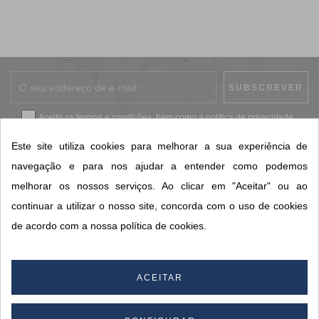
Aceito os
termos e condições
, bem como a
política de privacidade
.
*
Este site utiliza cookies para melhorar a sua experiência de
navegação e para nos ajudar a entender como podemos
melhorar os nossos serviços. Ao clicar em "Aceitar" ou ao
CONTACTOS SORISA
continuar a utilizar o nosso site, concorda com o uso de cookies
ÁREAS DE NEGÓCIO
de acordo com a nossa política de cookies.
A SORISA
A SUA CONTA
ACEITAR