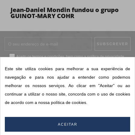
Jean-Daniel Mondin fundou o grupo
GUINOT-MARY COHR
Aceito os
termos e condições
, bem como a
política de privacidade
.
*
Este site utiliza cookies para melhorar a sua experiência de
navegação e para nos ajudar a entender como podemos
melhorar os nossos serviços. Ao clicar em "Aceitar" ou ao
CONTACTOS SORISA
continuar a utilizar o nosso site, concorda com o uso de cookies
ÁREAS DE NEGÓCIO
de acordo com a nossa política de cookies.
A SORISA
A SUA CONTA
ACEITAR