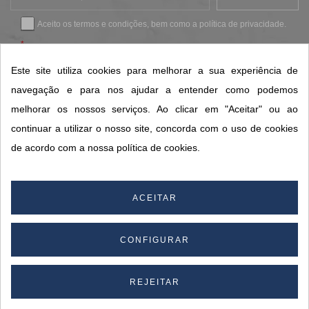
Aceito os
termos e condições
, bem como a
política de privacidade
.
*
Este site utiliza cookies para melhorar a sua experiência de
navegação e para nos ajudar a entender como podemos
CONTACTOS SORISA
melhorar os nossos serviços. Ao clicar em "Aceitar" ou ao
ÁREAS DE NEGÓCIO
continuar a utilizar o nosso site, concorda com o uso de cookies
A SORISA
de acordo com a nossa política de cookies.
A SUA CONTA
ACEITAR
© 2026 SORISA S.A. - Todos os direitos reservados.
CONFIGURAR
By
REJEITAR