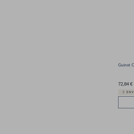
Guinot C
72,84 €
ENV