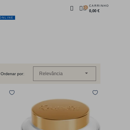
CARRINHO
0
0,00 €
ONLINE
DUTOS
PROMOÇÕES
CONTACTOS

Relevância
Ordenar por: