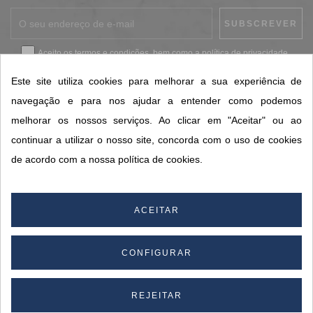
Aceito os
termos e condições
, bem como a
política de privacidade
.
*
Este site utiliza cookies para melhorar a sua experiência de
navegação e para nos ajudar a entender como podemos
melhorar os nossos serviços. Ao clicar em "Aceitar" ou ao
CONTACTOS SORISA
continuar a utilizar o nosso site, concorda com o uso de cookies
ÁREAS DE NEGÓCIO
de acordo com a nossa política de cookies.
A SORISA
A SUA CONTA
ACEITAR
CONFIGURAR
© 2026 SORISA S.A. - Todos os direitos reservados.
By
REJEITAR