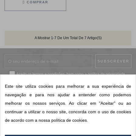
COMPRAR
A Mostrar 1-7 De Um Total De 7 Artigo(s)
Aceito os
termos e condições
, bem como a
política de privacidade
.
*
Este site utiliza cookies para melhorar a sua experiência de
navegação e para nos ajudar a entender como podemos
melhorar os nossos serviços. Ao clicar em "Aceitar" ou ao
CONTACTOS SORISA
continuar a utilizar o nosso site, concorda com o uso de cookies
ÁREAS DE NEGÓCIO
de acordo com a nossa política de cookies.
A SORISA