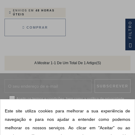
ENVIOS EM
48 HORAS
ÚTEIS
FILTRO
COMPRAR
A Mostrar 1-1 De Um Total De 1 Artigo(s)
Aceito os
termos e condições
, bem como a
política de privacidade
.
*
Este site utiliza cookies para melhorar a sua experiência de
navegação e para nos ajudar a entender como podemos
melhorar os nossos serviços. Ao clicar em "Aceitar" ou ao
CONTACTOS SORISA