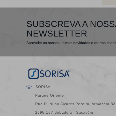
SUBSCREVA A NOSS
NEWSLETTER
Aproveite as nossas últimas novidades e ofertas espec
SORISA
Parque Oriente
Rua D. Nuno Alvares Pereira, Armazém B3
2695-167 Bobadela - Sacavém