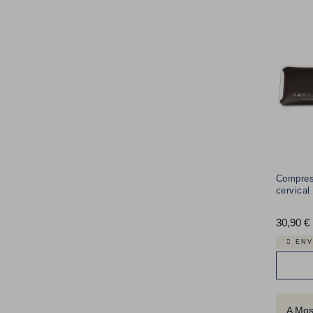
Compres
cervica
30,90 €
ENV
A Mos