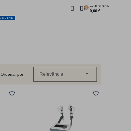
CARRINHO
0
0,00 €
ONLINE
DUTOS
PROMOÇÕES
CONTACTOS

Relevância
Ordenar por: