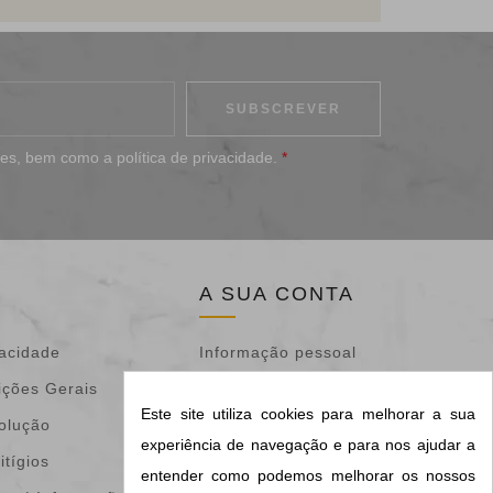
ões
, bem como a
política de privacidade
.
*
A SUA CONTA
vacidade
Informação pessoal
ições Gerais
Devoluções de
Este site utiliza cookies para melhorar a sua
volução
mercadoria
experiência de navegação e para nos ajudar a
itígios
Encomendas
entender como podemos melhorar os nossos