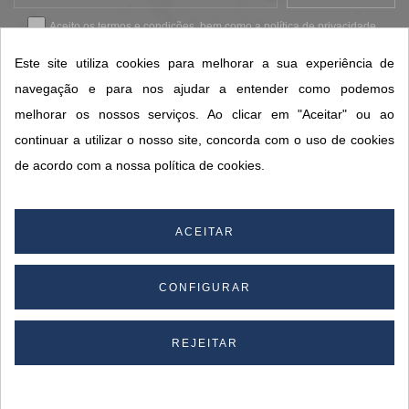
Aceito os
termos e condições
, bem como a
política de privacidade
.
*
Este site utiliza cookies para melhorar a sua experiência de
navegação e para nos ajudar a entender como podemos
melhorar os nossos serviços. Ao clicar em "Aceitar" ou ao
CONTACTOS SORISA
continuar a utilizar o nosso site, concorda com o uso de cookies
ÁREAS DE NEGÓCIO
de acordo com a nossa política de cookies.
A SORISA
A SUA CONTA
ACEITAR
CONFIGURAR
© 2026 SORISA S.A. - Todos os direitos reservados.
By
REJEITAR