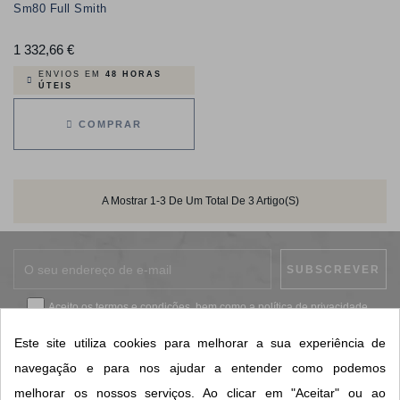
Sm80 Full Smith
1 332,66 €
Preço
ENVIOS EM
48 HORAS
ÚTEIS
COMPRAR
A Mostrar 1-3 De Um Total De 3 Artigo(s)
Aceito os
termos e condições
, bem como a
política de privacidade
.
*
Este site utiliza cookies para melhorar a sua experiência de
navegação e para nos ajudar a entender como podemos
melhorar os nossos serviços. Ao clicar em "Aceitar" ou ao
CONTACTOS SORISA