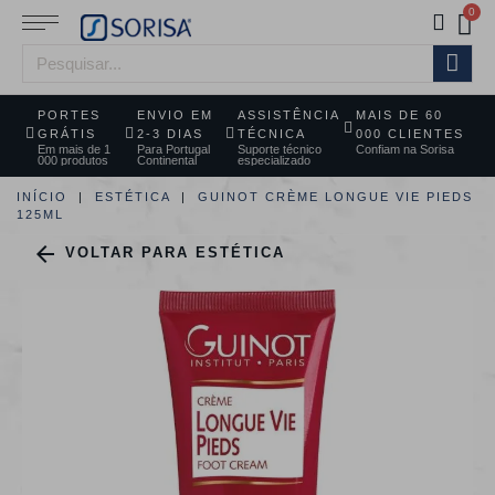
PORTES
ENVIO EM
ASSISTÊNCIA
MAIS DE 60
GRÁTIS
2-3 DIAS
TÉCNICA
000 CLIENTES
Em mais de 1
Para Portugal
Suporte técnico
Confiam na Sorisa
000 produtos
Continental
especializado
INÍCIO
ESTÉTICA
GUINOT CRÈME LONGUE VIE PIEDS
125ML

VOLTAR PARA ESTÉTICA