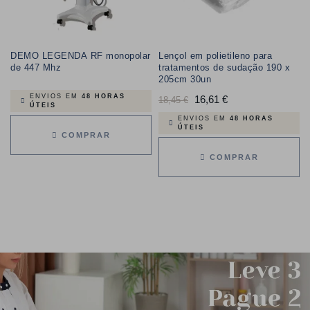
DEMO LEGENDA RF monopolar
Lençol em polietileno para
de 447 Mhz
tratamentos de sudação 190 x
205cm 30un
ENVIOS EM
48 HORAS
Preço
16,61 €
Preço
18,45 €
ÚTEIS
normal
ENVIOS EM
48 HORAS
ÚTEIS
COMPRAR
COMPRAR