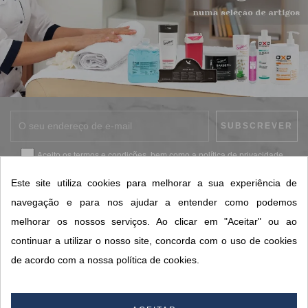
Aceito os
termos e condições
, bem como a
política de privacidade
.
*
Este site utiliza cookies para melhorar a sua experiência de
navegação e para nos ajudar a entender como podemos
melhorar os nossos serviços. Ao clicar em "Aceitar" ou ao
CONTACTOS SORISA
continuar a utilizar o nosso site, concorda com o uso de cookies
ÁREAS DE NEGÓCIO
de acordo com a nossa política de cookies.
A SORISA
A SUA CONTA