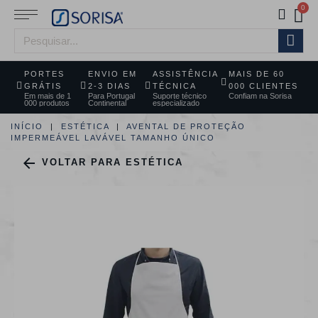
PORTES
ENVIO EM
ASSISTÊNCIA
MAIS DE 60
GRÁTIS
2-3 DIAS
TÉCNICA
000 CLIENTES
Em mais de 1
Para Portugal
Suporte técnico
Confiam na Sorisa
000 produtos
Continental
especializado
INÍCIO
ESTÉTICA
AVENTAL DE PROTEÇÃO
IMPERMEÁVEL LAVÁVEL TAMANHO ÚNICO

VOLTAR PARA ESTÉTICA