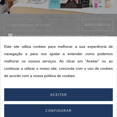
Aceito os
termos e condições
, bem como a
política de privacidade
.
*
Este site utiliza cookies para melhorar a sua experiência de
navegação e para nos ajudar a entender como podemos
melhorar os nossos serviços. Ao clicar em "Aceitar" ou ao
CONTACTOS SORISA
continuar a utilizar o nosso site, concorda com o uso de cookies
ÁREAS DE NEGÓCIO
de acordo com a nossa política de cookies.
A SORISA
A SUA CONTA
ACEITAR
CONFIGURAR
© 2026 SORISA S.A. - Todos os direitos reservados.