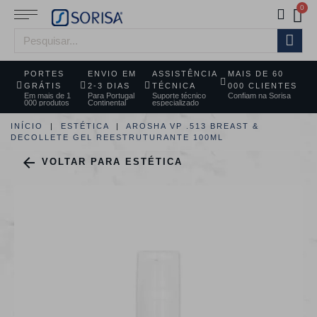
PORTES
ENVIO EM
ASSISTÊNCIA
MAIS DE 60
GRÁTIS
2-3 DIAS
TÉCNICA
000 CLIENTES
Em mais de 1
Para Portugal
Suporte técnico
Confiam na Sorisa
000 produtos
Continental
especializado
INÍCIO
ESTÉTICA
AROSHA VP .513 BREAST &
DECOLLETE GEL REESTRUTURANTE 100ML

VOLTAR PARA ESTÉTICA