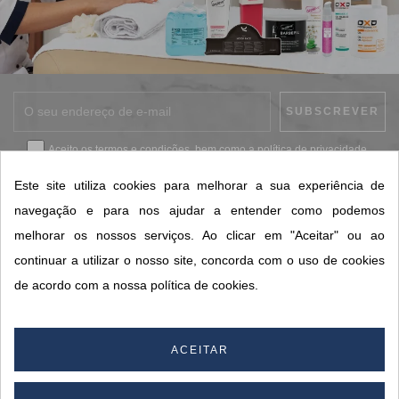
Aceito os
termos e condições
, bem como a
política de privacidade
.
*
Este site utiliza cookies para melhorar a sua experiência de
navegação e para nos ajudar a entender como podemos
melhorar os nossos serviços. Ao clicar em "Aceitar" ou ao
CONTACTOS SORISA
continuar a utilizar o nosso site, concorda com o uso de cookies
ÁREAS DE NEGÓCIO
de acordo com a nossa política de cookies.
A SORISA
A SUA CONTA
ACEITAR