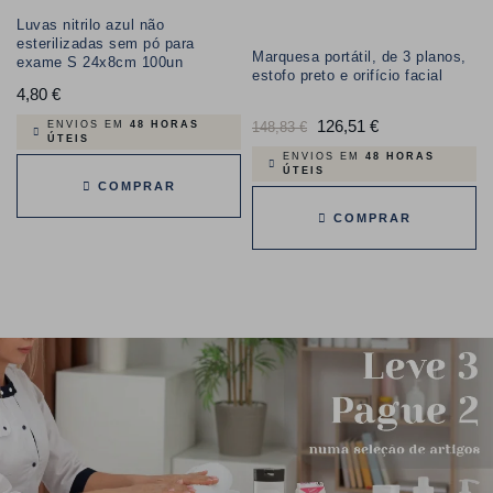
Luvas nitrilo azul não
esterilizadas sem pó para
Marquesa portátil, de 3 planos,
exame S 24x8cm 100un
estofo preto e orifício facial
4,80 €
Preço
Preço
126,51 €
Preço
148,83 €
ENVIOS EM
48 HORAS
ÚTEIS
normal
ENVIOS EM
48 HORAS
ÚTEIS
COMPRAR
COMPRAR