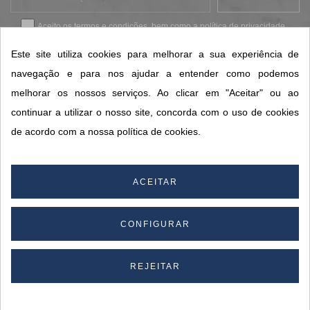
Aceito os
termos e condições
, bem como a
política de privacidade
.
*
Este site utiliza cookies para melhorar a sua experiência de
navegação e para nos ajudar a entender como podemos
melhorar os nossos serviços. Ao clicar em "Aceitar" ou ao
CONTACTOS SORISA
continuar a utilizar o nosso site, concorda com o uso de cookies
ÁREAS DE NEGÓCIO
de acordo com a nossa política de cookies.
A SORISA
A SUA CONTA
ACEITAR
CONFIGURAR
© 2026 SORISA S.A. - Todos os direitos reservados.
By
REJEITAR