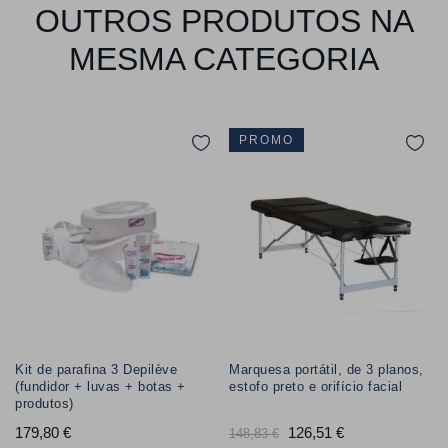
OUTROS PRODUTOS NA
MESMA CATEGORIA
PROMO
Kit de parafina 3 Depilève
Marquesa portátil, de 3 planos,
(fundidor + luvas + botas +
estofo preto e orifício facial
produtos)
179,80 €
Preço
Preço
126,51 €
Preço
148,83 €