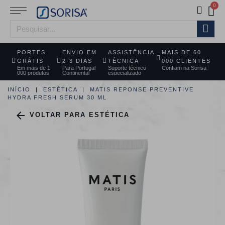
PORTES
ENVIO EM
ASSISTÊNCIA
MAIS DE 60
GRÁTIS
2-3 DIAS
TÉCNICA
000 CLIENTES
Em mais de 1
Para Portugal
Suporte técnico
Confiam na Sorisa
000 produtos
Continental
especializado
INÍCIO
ESTÉTICA
MATIS REPONSE PREVENTIVE
HYDRA FRESH SERUM 30 ML

VOLTAR PARA ESTÉTICA