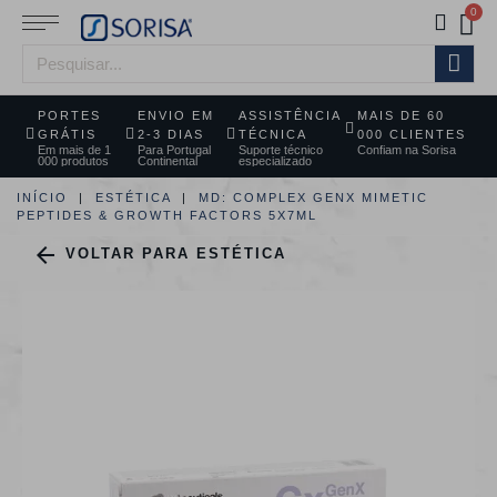
PORTES
ENVIO EM
ASSISTÊNCIA
MAIS DE 60
GRÁTIS
2-3 DIAS
TÉCNICA
000 CLIENTES
Em mais de 1
Para Portugal
Suporte técnico
Confiam na Sorisa
000 produtos
Continental
especializado
INÍCIO
ESTÉTICA
MD: COMPLEX GENX MIMETIC
PEPTIDES & GROWTH FACTORS 5X7ML

VOLTAR PARA ESTÉTICA