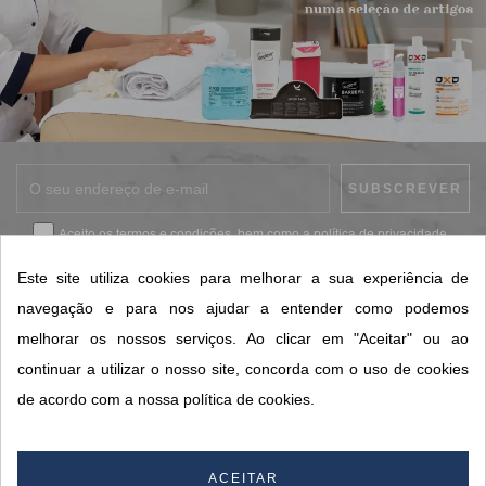
Aceito os
termos e condições
, bem como a
política de privacidade
.
*
Este site utiliza cookies para melhorar a sua experiência de
navegação e para nos ajudar a entender como podemos
melhorar os nossos serviços. Ao clicar em "Aceitar" ou ao
CONTACTOS SORISA
continuar a utilizar o nosso site, concorda com o uso de cookies
ÁREAS DE NEGÓCIO
de acordo com a nossa política de cookies.
A SORISA
A SUA CONTA
ACEITAR