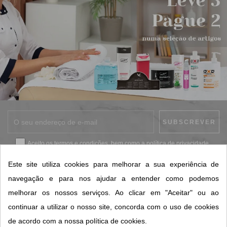
Aceito os
termos e condições
, bem como a
política de privacidade
.
*
Este site utiliza cookies para melhorar a sua experiência de
navegação e para nos ajudar a entender como podemos
melhorar os nossos serviços. Ao clicar em "Aceitar" ou ao
CONTACTOS SORISA
continuar a utilizar o nosso site, concorda com o uso de cookies
ÁREAS DE NEGÓCIO
de acordo com a nossa política de cookies.