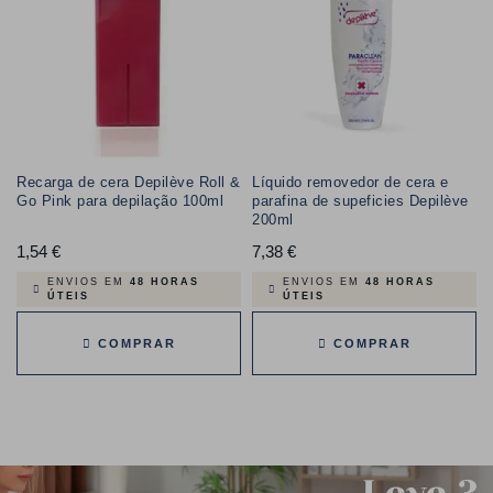
Recarga de cera Depilève Roll &
Líquido removedor de cera e
Go Pink para depilação 100ml
parafina de supeficies Depilève
200ml
1,54 €
Preço
7,38 €
Preço
ENVIOS EM
48 HORAS
ENVIOS EM
48 HORAS
ÚTEIS
ÚTEIS
COMPRAR
COMPRAR