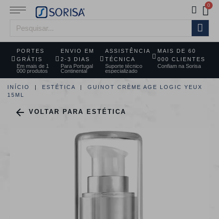
PORTES
ENVIO EM
ASSISTÊNCIA
MAIS DE 60
GRÁTIS
2-3 DIAS
TÉCNICA
000 CLIENTES
Em mais de 1
Para Portugal
Suporte técnico
Confiam na Sorisa
000 produtos
Continental
especializado
INÍCIO
ESTÉTICA
GUINOT CRÈME AGE LOGIC YEUX
15ML

VOLTAR PARA ESTÉTICA