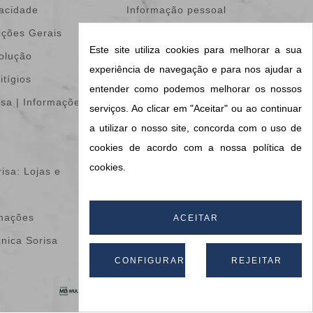
vacidade
Informação pessoal
ições Gerais
Devoluções de
Este site utiliza cookies para melhorar a sua
volução
mercadoria
experiência de navegação e para nos ajudar a
itígios
Encomendas
entender como podemos melhorar os nossos
isa | Informações &
Notas de crédito
serviços. Ao clicar em "Aceitar" ou ao continuar
Endereços
a utilizar o nosso site, concorda com o uso de
cookies de acordo com a nossa política de
Vales de desconto
cookies.
isa: Lojas e
Os meus alertas
Informações do meu
amações
blog
ACEITAR
cnica Sorisa
CONFIGURAR
REJEITAR
Apoio