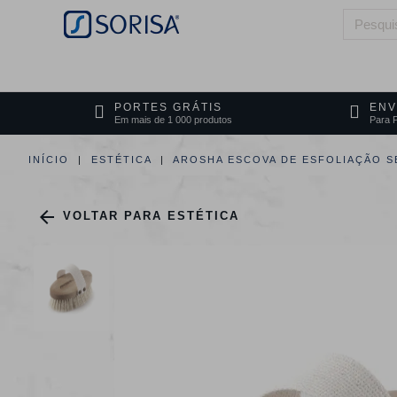
HOME
QUEM SOMOS
ÁREAS DE 
PORTES GRÁTIS
ENV
Em mais de 1 000 produtos
Para P
INÍCIO
ESTÉTICA
AROSHA ESCOVA DE ESFOLIAÇÃO SE

VOLTAR PARA ESTÉTICA