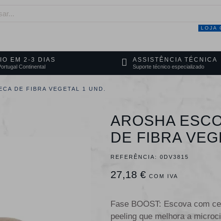
LOJA 
NEGÓCIO
MARCAS
SERVIÇOS
PRO
IO EM 2-3 DIAS
ASSISTÊNCIA TÉCNICA
ortugal Continental
Suporte técnico especializado
CA DE FIBRA VEGETAL 1 UND.
AROSHA ESCO
DE FIBRA VEG
REFERÊNCIA:
0DV3815
27,18 €
COM IVA
Fase BOOST: Escova com cerd
peeling que melhora a microci