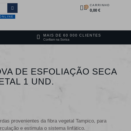
CARRINHO
0
0,00 €
ONLINE
DUTOS
PROMOÇÕES
CONTACTOS
MAIS DE 60 000 CLIENTES
Confiam na Sorisa
VA DE ESFOLIAÇÃO SECA
ETAL 1 UND.
as provenientes da fibra vegetal Tampico, para
rculação e estimula o sistema linfático.