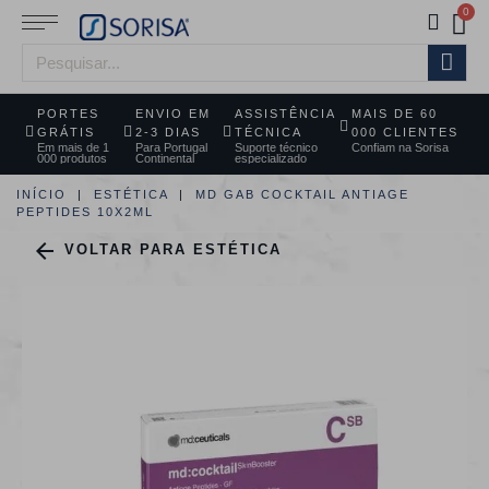
PORTES
ENVIO EM
ASSISTÊNCIA
MAIS DE 60
GRÁTIS
2-3 DIAS
TÉCNICA
000 CLIENTES
Em mais de 1
Para Portugal
Suporte técnico
Confiam na Sorisa
000 produtos
Continental
especializado
INÍCIO
ESTÉTICA
MD GAB COCKTAIL ANTIAGE
PEPTIDES 10X2ML

VOLTAR PARA ESTÉTICA