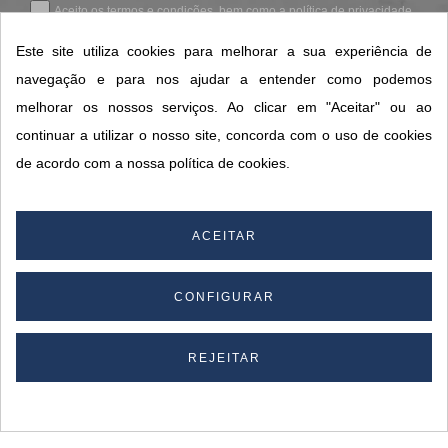
Aceito os
termos e condições
, bem como a
política de privacidade
.
*
Este site utiliza cookies para melhorar a sua experiência de
navegação e para nos ajudar a entender como podemos
melhorar os nossos serviços. Ao clicar em "Aceitar" ou ao
CONTACTOS SORISA
continuar a utilizar o nosso site, concorda com o uso de cookies
ÁREAS DE NEGÓCIO
de acordo com a nossa política de cookies.
A SORISA
A SUA CONTA
ACEITAR
CONFIGURAR
© 2026 SORISA S.A. - Todos os direitos reservados.
By
REJEITAR