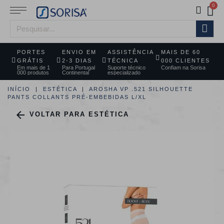
PORTES
ENVIO EM
ASSISTÊNCIA
MAIS DE 60
GRÁTIS
2-3 DIAS
TÉCNICA
000 CLIENTES
Em mais de 1
Para Portugal
Suporte técnico
Confiam na Sorisa
000 produtos
Continental
especializado
INÍCIO
ESTÉTICA
AROSHA VP .521 SILHOUETTE
PANTS COLLANTS PRÉ-EMBEBIDAS L/XL

VOLTAR PARA ESTÉTICA