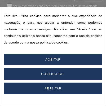
Aceito os
termos e condições
, bem como a
política de privacidade
.
*
Este site utiliza cookies para melhorar a sua experiência de
navegação e para nos ajudar a entender como podemos
melhorar os nossos serviços. Ao clicar em "Aceitar" ou ao
CONTACTOS SORISA
continuar a utilizar o nosso site, concorda com o uso de cookies
ÁREAS DE NEGÓCIO
de acordo com a nossa política de cookies.
A SORISA
A SUA CONTA
ACEITAR
CONFIGURAR
© 2026 SORISA S.A. - Todos os direitos reservados.
By
REJEITAR