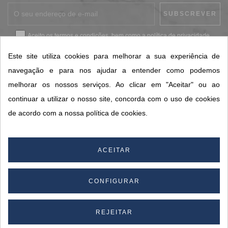
Aceito os
termos e condições
, bem como a
política de privacidade
.
*
Este site utiliza cookies para melhorar a sua experiência de
navegação e para nos ajudar a entender como podemos
melhorar os nossos serviços. Ao clicar em "Aceitar" ou ao
CONTACTOS SORISA
continuar a utilizar o nosso site, concorda com o uso de cookies
ÁREAS DE NEGÓCIO
de acordo com a nossa política de cookies.
A SORISA
A SUA CONTA
ACEITAR
CONFIGURAR
© 2026 SORISA S.A. - Todos os direitos reservados.
By
REJEITAR