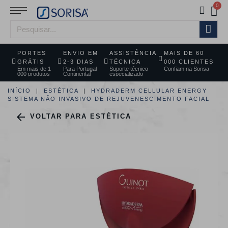
PORTES
ENVIO EM
ASSISTÊNCIA
MAIS DE 60
GRÁTIS
2-3 DIAS
TÉCNICA
000 CLIENTES
Em mais de 1
Para Portugal
Suporte técnico
Confiam na Sorisa
000 produtos
Continental
especializado
INÍCIO
ESTÉTICA
HYDRADERM CELLULAR ENERGY
SISTEMA NÃO INVASIVO DE REJUVENESCIMENTO FACIAL

VOLTAR PARA ESTÉTICA