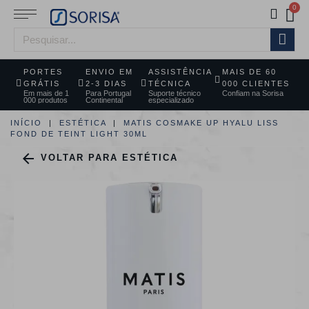
PORTES
ENVIO EM
ASSISTÊNCIA
MAIS DE 60
GRÁTIS
2-3 DIAS
TÉCNICA
000 CLIENTES
Em mais de 1
Para Portugal
Suporte técnico
Confiam na Sorisa
000 produtos
Continental
especializado
INÍCIO
ESTÉTICA
MATIS COSMAKE UP HYALU LISS
FOND DE TEINT LIGHT 30ML

VOLTAR PARA ESTÉTICA