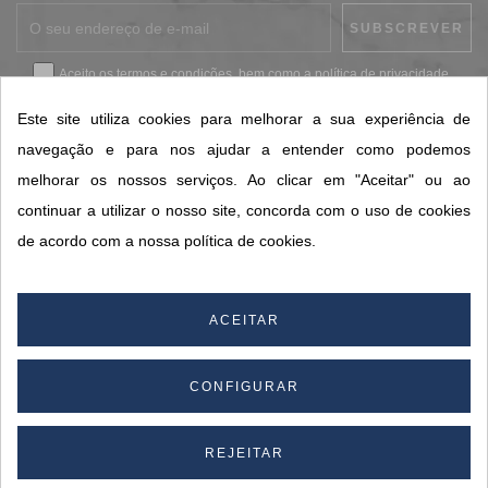
Aceito os
termos e condições
, bem como a
política de privacidade
.
*
Este site utiliza cookies para melhorar a sua experiência de
navegação e para nos ajudar a entender como podemos
melhorar os nossos serviços. Ao clicar em "Aceitar" ou ao
CONTACTOS SORISA
continuar a utilizar o nosso site, concorda com o uso de cookies
ÁREAS DE NEGÓCIO
de acordo com a nossa política de cookies.
A SORISA
A SUA CONTA
ACEITAR
CONFIGURAR
© 2026 SORISA S.A. - Todos os direitos reservados.
By
REJEITAR