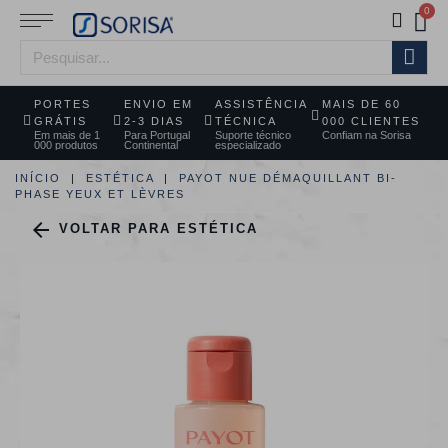
PORTES
ENVIO EM
ASSISTÊNCIA
MAIS DE 60
GRÁTIS
2-3 DIAS
TÉCNICA
000 CLIENTES
Em mais de 1
Para Portugal
Suporte técnico
Confiam na Sorisa
000 produtos
Continental
especializado
INÍCIO
ESTÉTICA
PAYOT NUE DÉMAQUILLANT BI-
PHASE YEUX ET LÈVRES

VOLTAR PARA ESTÉTICA