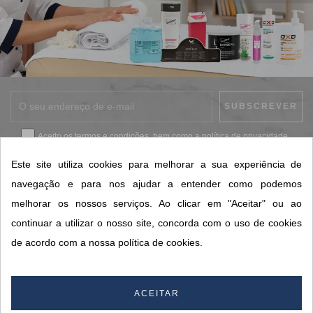
Aceito os
termos e condições
, bem como a
política de privacidade
.
*
Este site utiliza cookies para melhorar a sua experiência de
navegação e para nos ajudar a entender como podemos
melhorar os nossos serviços. Ao clicar em "Aceitar" ou ao
CONTACTOS SORISA
continuar a utilizar o nosso site, concorda com o uso de cookies
ÁREAS DE NEGÓCIO
de acordo com a nossa política de cookies.
A SORISA
A SUA CONTA
ACEITAR