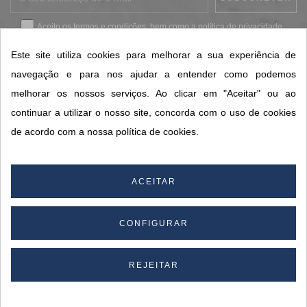
Aceito os
termos e condições
, bem como a
política de privacidade
.
*
Este site utiliza cookies para melhorar a sua experiência de
navegação e para nos ajudar a entender como podemos
melhorar os nossos serviços. Ao clicar em "Aceitar" ou ao
CONTACTOS SORISA
continuar a utilizar o nosso site, concorda com o uso de cookies
ÁREAS DE NEGÓCIO
de acordo com a nossa política de cookies.
A SORISA
A SUA CONTA
ACEITAR
CONFIGURAR
© 2026 SORISA S.A. - Todos os direitos reservados.
By
REJEITAR