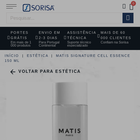
PORTES
ENVIO EM
ASSISTÊNCIA
MAIS DE 60
GRÁTIS
2-3 DIAS
TÉCNICA
000 CLIENTES
Em mais de 1
Para Portugal
Suporte técnico
Confiam na Sorisa
000 produtos
Continental
especializado
INÍCIO
ESTÉTICA
MATIS SIGNATURE CELL ESSENCE
150 ML

VOLTAR PARA ESTÉTICA