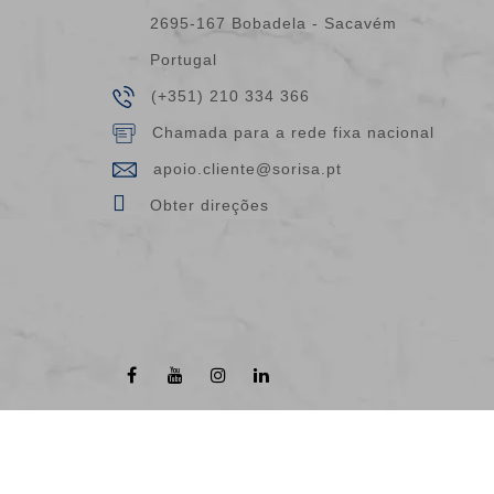
2695-167 Bobadela - Sacavém
Portugal
(+351) 210 334 366
Chamada para a rede fixa nacional
apoio.cliente@sorisa.pt
Obter direções