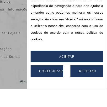
itígios
Encomendas
experiência de navegação e para nos ajudar a
isa | Informações &
Notas de crédito
entender como podemos melhorar os nossos
Endereços
serviços. Ao clicar em "Aceitar" ou ao continuar
Vales de desconto
a utilizar o nosso site, concorda com o uso de
cookies de acordo com a nossa política de
isa: Lojas e
Os meus alertas
cookies.
Configurações de
amações
cookies
cnica Sorisa
Informações do meu
ACEITAR
blog
CONFIGURAR
REJEITAR
Apoio