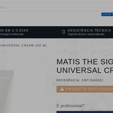
LOJA 
NEGÓCIO
MARCAS
SERVIÇOS
PRO
IO EM 2-3 DIAS
ASSISTÊNCIA TÉCNICA
ortugal Continental
Suporte técnico especializado
 UNIVERSAL CREAM 100 ML
MATIS THE SI
UNIVERSAL C
REFERÊNCIA:
CMT1540021
PRODUTO EXCLUSIVO 
É profissional?