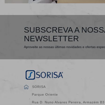
SUBSCREVA A NOSS
NEWSLETTER
Aproveite as nossas últimas novidades e ofertas espec
SORISA
Parque Oriente
Rua D. Nuno Alvares Pereira, Armazém B3