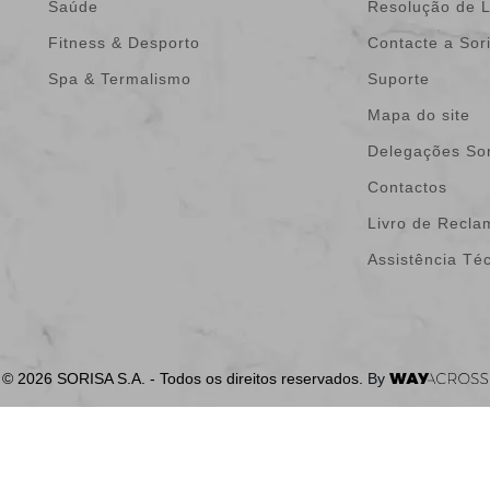
Saúde
Resolução de L
Fitness & Desporto
Contacte a Sor
Spa & Termalismo
Suporte
Mapa do site
Delegações Sor
Contactos
Livro de Recl
Assistência Té
© 2026 SORISA S.A. - Todos os direitos reservados.
By