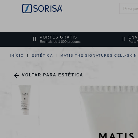
HOME
QUEM SOMOS
ÁREAS DE 
PORTES GRÁTIS
ENV
Em mais de 1 000 produtos
Para P
INÍCIO
ESTÉTICA
MATIS THE SIGNATURES CELL-SKIN

VOLTAR PARA ESTÉTICA