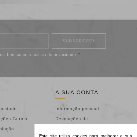
ões
, bem como a
política de privacidade
.
*
A SUA CONTA
vacidade
Informação pessoal
ições Gerais
Devoluções de
volução
mercadoria
Este site utiliza cookies para melhorar a sua