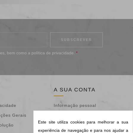
ões
, bem como a
política de privacidade
.
*
A SUA CONTA
vacidade
Informação pessoal
ições Gerais
Devoluções de
Este site utiliza cookies para melhorar a sua
volução
mercadoria
experiência de navegação e para nos ajudar a