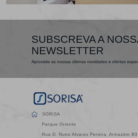
SUBSCREVA A NOSS
NEWSLETTER
Aproveite as nossas últimas novidades e ofertas espec
SORISA
Parque Oriente
Rua D. Nuno Alvares Pereira, Armazém B3