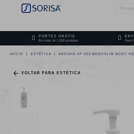
HOME
QUEM SOMOS
ÁREAS DE 
PORTES GRÁTIS
ENV
Em mais de 1 000 produtos
Para P
INÍCIO
ESTÉTICA
AROSHA VP 503 BODYSLIM BODY R

VOLTAR PARA ESTÉTICA