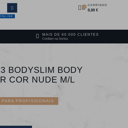
CARRINHO
0
0,00 €
ONLINE
DUTOS
PROMOÇÕES
CONTACTOS
MAIS DE 60 000 CLIENTES
Confiam na Sorisa
03 BODYSLIM BODY
 COR NUDE M/L
PARA PROFISSIONAIS