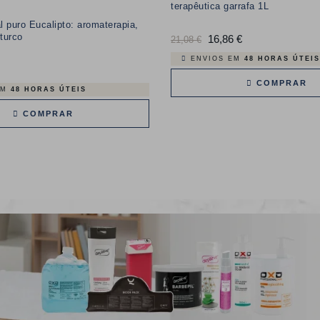
terapêutica garrafa 1L
l puro Eucalipto: aromaterapia,
turco
Preço
16,86 €
Preço
21,08 €
normal
ENVIOS EM
48 HORAS ÚTEIS
COMPRAR
EM
48 HORAS ÚTEIS
COMPRAR