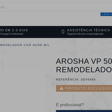
LOJA 
NEGÓCIO
MARCAS
SERVIÇOS
PRO
IO EM 2-3 DIAS
ASSISTÊNCIA TÉCNICA
ortugal Continental
Suporte técnico especializado
EMODELADOR COR NUDE M/L
AROSHA VP 5
REMODELADOR
REFERÊNCIA:
0DV6980
PRODUTO EXCLUSIVO 
É profissional?