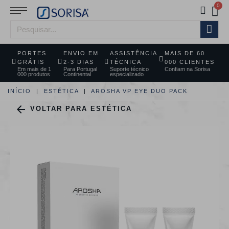
PORTES
ENVIO EM
ASSISTÊNCIA
MAIS DE 60
GRÁTIS
2-3 DIAS
TÉCNICA
000 CLIENTES
Em mais de 1
Para Portugal
Suporte técnico
Confiam na Sorisa
000 produtos
Continental
especializado
INÍCIO
ESTÉTICA
AROSHA VP EYE DUO PACK

VOLTAR PARA ESTÉTICA