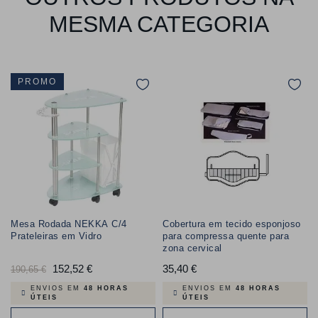
MESMA CATEGORIA
PROMO
Mesa Rodada NEKKA C/4
Cobertura em tecido esponjoso
Prateleiras em Vidro
para compressa quente para
zona cervical
Preço
152,52 €
Preço
35,40 €
Preço
190,65 €
normal
ENVIOS EM
48 HORAS
ENVIOS EM
48 HORAS
ÚTEIS
ÚTEIS