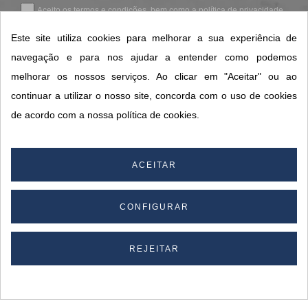
Aceito os
termos e condições
, bem como a
política de privacidade
.
*
Este site utiliza cookies para melhorar a sua experiência de
navegação e para nos ajudar a entender como podemos
melhorar os nossos serviços. Ao clicar em "Aceitar" ou ao
CONTACTOS SORISA
continuar a utilizar o nosso site, concorda com o uso de cookies
ÁREAS DE NEGÓCIO
de acordo com a nossa política de cookies.
A SORISA
A SUA CONTA
ACEITAR
CONFIGURAR
© 2026 SORISA S.A. - Todos os direitos reservados.
By
REJEITAR