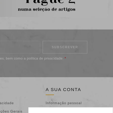
ões
, bem como a
política de privacidade
.
*
A SUA CONTA
vacidade
Informação pessoal
ições Gerais
Devoluções de