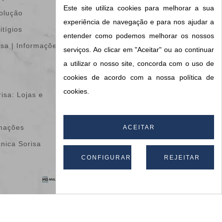
Este site utiliza cookies para melhorar a sua
volução
mercadoria
experiência de navegação e para nos ajudar a
itígios
Encomendas
entender como podemos melhorar os nossos
isa | Informações &
Notas de crédito
serviços. Ao clicar em "Aceitar" ou ao continuar
Endereços
a utilizar o nosso site, concorda com o uso de
cookies de acordo com a nossa política de
Vales de desconto
cookies.
isa: Lojas e
Os meus alertas
Informações do meu
amações
blog
ACEITAR
cnica Sorisa
CONFIGURAR
REJEITAR
Apoio