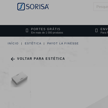
HOME
QUEM SOMOS
ÁREAS DE 
PORTES GRÁTIS
ENV
Em mais de 1 000 produtos
Para P
INÍCIO
ESTÉTICA
PAYOT LA FINESSE

VOLTAR PARA ESTÉTICA