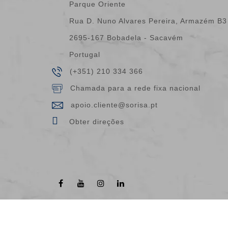
Parque Oriente
Rua D. Nuno Alvares Pereira, Armazém B3
2695-167 Bobadela - Sacavém
Portugal
(+351) 210 334 366
Chamada para a rede fixa nacional
apoio.cliente@sorisa.pt
Obter direções