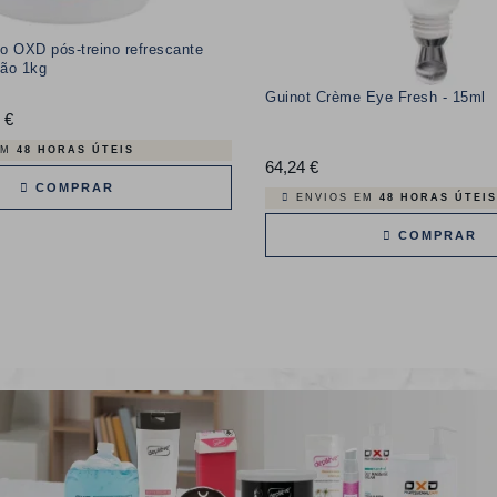
so OXD pós-treino refrescante
ião 1kg
Guinot Crème Eye Fresh - 15ml
 €
Preço
EM
48 HORAS ÚTEIS
64,24 €
Preço
COMPRAR
ENVIOS EM
48 HORAS ÚTEIS
COMPRAR