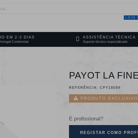
LOJA 
NEGÓCIO
MARCAS
SERVIÇOS
PRO
IO EM 2-3 DIAS
ASSISTÊNCIA TÉCNICA
ortugal Continental
Suporte técnico especializado
PAYOT LA FIN
REFERÊNCIA:
CPY18099
PRODUTO EXCLUSIVO 
É profissional?
REGISTAR COMO PROF