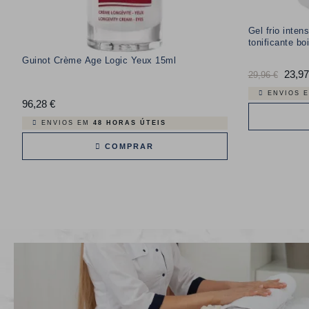
Gel frio inten
tonificante bo
Guinot Crème Age Logic Yeux 15ml
Preço
23,97
29,96 €
normal
ENVIOS 
96,28 €
Preço
ENVIOS EM
48 HORAS ÚTEIS
COMPRAR