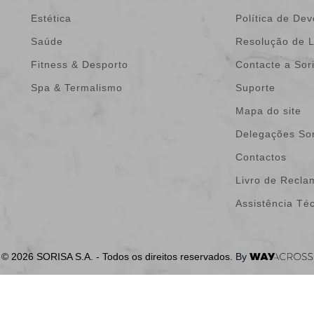
Estética
Política de De
Saúde
Resolução de L
Fitness & Desporto
Contacte a Sor
Spa & Termalismo
Suporte
Mapa do site
Delegações Sor
Contactos
Livro de Recl
Assistência Té
© 2026 SORISA S.A. - Todos os direitos reservados.
By