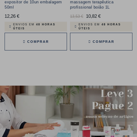
expositor de 10un embalagem
massagem terapêutica
50ml
profissional boião 1L
12,26 €
Preço
Preço
10,82 €
Preço
13,53 €
normal
ENVIOS EM
48 HORAS
ENVIOS EM
48 HORAS
ÚTEIS
ÚTEIS
COMPRAR
COMPRAR