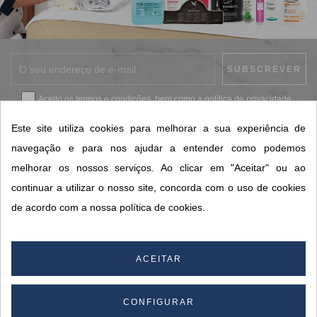
Aceito os
termos e condições
, bem como a
política de privacidade
.
*
Este site utiliza cookies para melhorar a sua experiência de
navegação e para nos ajudar a entender como podemos
melhorar os nossos serviços. Ao clicar em "Aceitar" ou ao
CONTACTOS SORISA
continuar a utilizar o nosso site, concorda com o uso de cookies
ÁREAS DE NEGÓCIO
de acordo com a nossa política de cookies.
A SORISA
A SUA CONTA
ACEITAR
CONFIGURAR
© 2026 SORISA S.A. - Todos os direitos reservados.