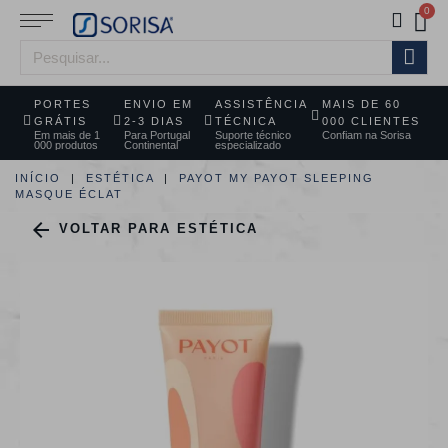
PORTES
ENVIO EM
ASSISTÊNCIA
MAIS DE 60
GRÁTIS
2-3 DIAS
TÉCNICA
000 CLIENTES
Em mais de 1
Para Portugal
Suporte técnico
Confiam na Sorisa
000 produtos
Continental
especializado
INÍCIO
ESTÉTICA
PAYOT MY PAYOT SLEEPING
MASQUE ÉCLAT

VOLTAR PARA ESTÉTICA