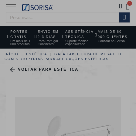
PORTES
ENVIO EM
ASSISTÊNCIA
MAIS DE 60
GRÁTIS
2-3 DIAS
TÉCNICA
000 CLIENTES
Em mais de 1
Para Portugal
Suporte técnico
Confiam na Sorisa
000 produtos
Continental
especializado
INÍCIO
ESTÉTICA
GALA TABLE LUPA DE MESA LED
COM 5 DIOPTRIAS PARA APLICAÇÕES ESTÉTICAS

VOLTAR PARA ESTÉTICA