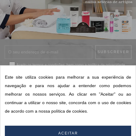
Aceito os
termos e condições
, bem como a
política de privacidade
.
*
Este site utiliza cookies para melhorar a sua experiência de
navegação e para nos ajudar a entender como podemos
melhorar os nossos serviços. Ao clicar em "Aceitar" ou ao
CONTACTOS SORISA
continuar a utilizar o nosso site, concorda com o uso de cookies
ÁREAS DE NEGÓCIO
de acordo com a nossa política de cookies.
A SORISA
A SUA CONTA
ACEITAR