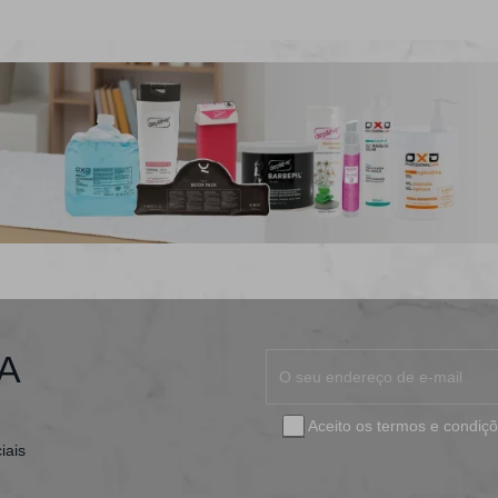
A
Aceito os
termos e condiç
iais