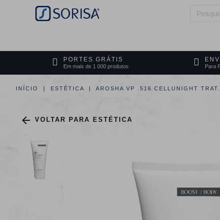
HOME
QUEM SOMOS
ÁREAS DE 
PORTES GRÁTIS
ENV
Em mais de 1 000 produtos
Para P
INÍCIO
ESTÉTICA
AROSHA VP .516 CELLUNIGHT TRAT

VOLTAR PARA ESTÉTICA