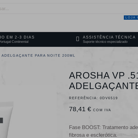
LOJA 
NEGÓCIO
MARCAS
SERVIÇOS
PRO
IO EM 2-3 DIAS
ASSISTÊNCIA TÉCNICA
ortugal Continental
Suporte técnico especializado
. ADELGAÇANTE PARA NOITE 200ML
AROSHA VP .5
ADELGAÇANTE
REFERÊNCIA:
0DV6519
78,41 €
COM IVA
Fase BOOST: Tratamento adelga
fibrosa e esclerótica.