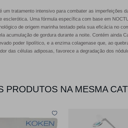
 é um tratamento intensivo para combater as imperfeições d
ica e esclerótica. Uma fórmula específica com base em N
cnológico de origem marinha testado pela sua eficácia no co
ela acumulação de gordura durante a noite. Contém ainda Ca
vado poder lipolítico, e a enzima colagenase que, ao quebr
dor das células adiposas, favorece a degradação dos nódulo
 PRODUTOS NA MESMA CA