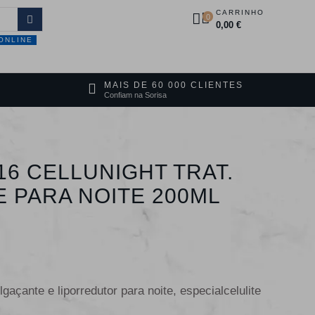
CARRINHO
0
0,00 €
ONLINE
DUTOS
PROMOÇÕES
CONTACTOS
MAIS DE 60 000 CLIENTES
Confiam na Sorisa
16 CELLUNIGHT TRAT.
 PARA NOITE 200ML
çante e liporredutor para noite, especialcelulite