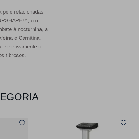
a pele relacionadas
OCTURSHAPE™, um
mbate à nocturnina, a
feína e Carnitina,
ar seletivamente o
s fibrosos.
TEGORIA