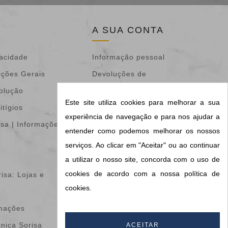
A SUA CONTA
vacidade
Informação pessoal
ições Gerais
Devoluções de
volução
mercadoria
Este site utiliza cookies para melhorar a sua
itígios
Encomendas
experiência de navegação e para nos ajudar a
isa | Informações &
Notas de crédito
entender como podemos melhorar os nossos
Endereços
serviços. Ao clicar em "Aceitar" ou ao continuar
Vales de desconto
a utilizar o nosso site, concorda com o uso de
cookies de acordo com a nossa política de
isa: Lojas e
Os meus alertas
cookies.
Configurações de
amações
cookies
cnica Sorisa
Informações do meu
ACEITAR