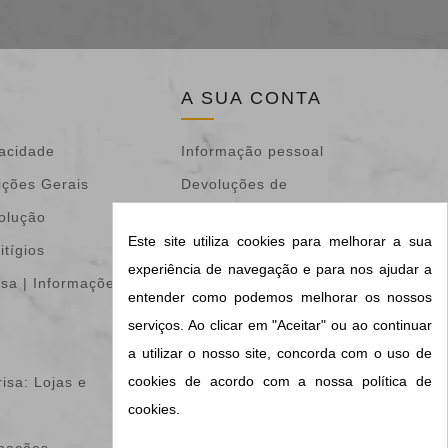
A SUA CONTA
vacidade
Informação pessoal
ições Gerais
Devoluções de
volução
mercadoria
Este site utiliza cookies para melhorar a sua
itígios
Encomendas
experiência de navegação e para nos ajudar a
isa | Informações &
Notas de crédito
entender como podemos melhorar os nossos
Endereços
serviços. Ao clicar em "Aceitar" ou ao continuar
Vales de desconto
a utilizar o nosso site, concorda com o uso de
cookies de acordo com a nossa política de
isa: Lojas e
Os meus alertas
cookies.
Configurações de
amações
cookies