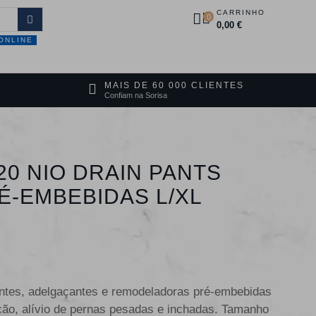
CARRINHO
0
0,00 €
ONLINE
DUTOS
PROMOÇÕES
CONTACTOS
MAIS DE 60 000 CLIENTES
Confiam na Sorisa
20 NIO DRAIN PANTS
É-EMBEBIDAS L/XL
tes, adelgaçantes e remodeladoras pré-embebidas
ação, alívio de pernas pesadas e inchadas. Tamanho