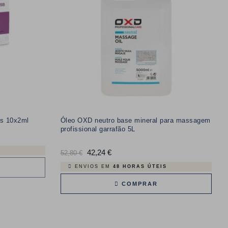
es 10x2ml
Óleo OXD neutro base mineral para massagem
profissional garrafão 5L
Preço
42,24 €
Preço
52,80 €
normal
ENVIOS EM
48 HORAS ÚTEIS
COMPRAR