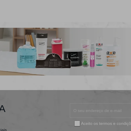
A
Aceito os
termos e condiç
iais