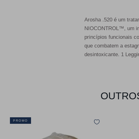
Arosha .520 é um trat
NIOCONTROL™, um inov
princípios funcionais 
que combatem a estagn
desintoxicante. 1 Legg
OUTROS
PROMO