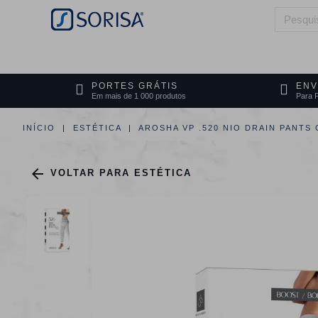
HOME
QUEM SOMOS
ÁREAS DE 
PORTES GRÁTIS
ENV
Em mais de 1 000 produtos
Para P
INÍCIO
ESTÉTICA
AROSHA VP .520 NIO DRAIN PANTS

VOLTAR PARA ESTÉTICA