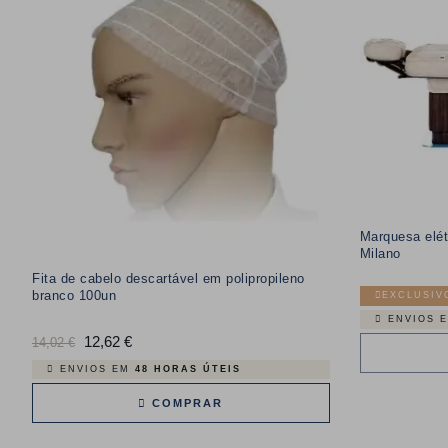
Marquesa elét
Milano
Fita de cabelo descartável em polipropileno
branco 100un
EXCLUSIV
ENVIOS 
Preço
12,62 €
Preço
14,02 €
normal
ENVIOS EM
48 HORAS ÚTEIS
COMPRAR