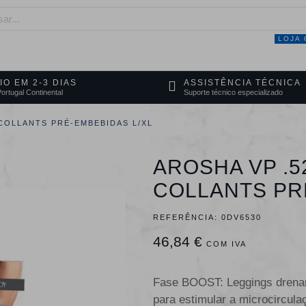
LOJA 
NEGÓCIO
MARCAS
SERVIÇOS
PRO
IO EM 2-3 DIAS
ASSISTÊNCIA TÉCNICA
ortugal Continental
Suporte técnico especializado
 COLLANTS PRÉ-EMBEBIDAS L/XL
AROSHA VP .5
COLLANTS PR
REFERÊNCIA:
0DV6530
46,84 €
COM IVA
Fase BOOST: Leggings drenan
para estimular a microcircul