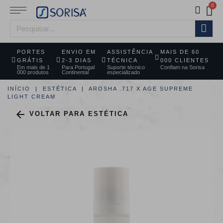
PORTES
ENVIO EM
ASSISTÊNCIA
MAIS DE 60
GRÁTIS
2-3 DIAS
TÉCNICA
000 CLIENTES
Em mais de 1
Para Portugal
Suporte técnico
Confiam na Sorisa
000 produtos
Continental
especializado
INÍCIO
ESTÉTICA
AROSHA .717 X AGE SUPREME
LIGHT CREAM

VOLTAR PARA ESTÉTICA