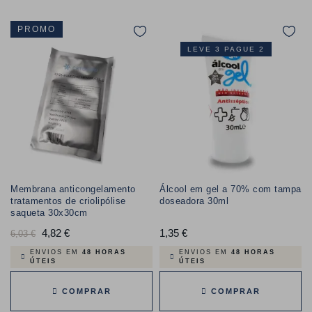
PROMO
LEVE 3 PAGUE 2
Membrana anticongelamento
Álcool em gel a 70% com tampa
tratamentos de criolipólise
doseadora 30ml
saqueta 30x30cm
Preço
4,82 €
Preço
1,35 €
Preço
6,03 €
normal
ENVIOS EM
48 HORAS
ENVIOS EM
48 HORAS
ÚTEIS
ÚTEIS
COMPRAR
COMPRAR