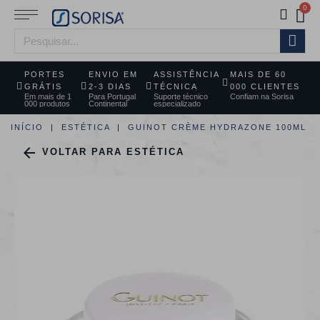
PORTES
ENVIO EM
ASSISTÊNCIA
MAIS DE 60
GRÁTIS
2-3 DIAS
TÉCNICA
000 CLIENTES
Em mais de 1
Para Portugal
Suporte técnico
Confiam na Sorisa
000 produtos
Continental
especializado
INÍCIO
ESTÉTICA
GUINOT CRÈME HYDRAZONE 100ML

VOLTAR PARA ESTÉTICA