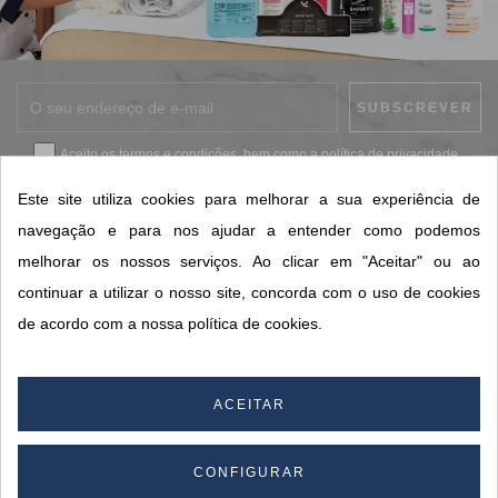
Aceito os
termos e condições
, bem como a
política de privacidade
.
*
Este site utiliza cookies para melhorar a sua experiência de
navegação e para nos ajudar a entender como podemos
melhorar os nossos serviços. Ao clicar em "Aceitar" ou ao
CONTACTOS SORISA
continuar a utilizar o nosso site, concorda com o uso de cookies
ÁREAS DE NEGÓCIO
de acordo com a nossa política de cookies.
A SORISA
A SUA CONTA
ACEITAR
CONFIGURAR
© 2026 SORISA S.A. - Todos os direitos reservados.