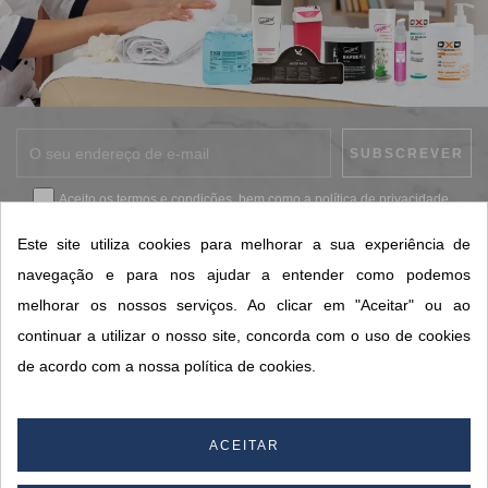
Aceito os
termos e condições
, bem como a
política de privacidade
.
*
Este site utiliza cookies para melhorar a sua experiência de
navegação e para nos ajudar a entender como podemos
melhorar os nossos serviços. Ao clicar em "Aceitar" ou ao
CONTACTOS SORISA
continuar a utilizar o nosso site, concorda com o uso de cookies
ÁREAS DE NEGÓCIO
de acordo com a nossa política de cookies.
A SORISA
A SUA CONTA
ACEITAR