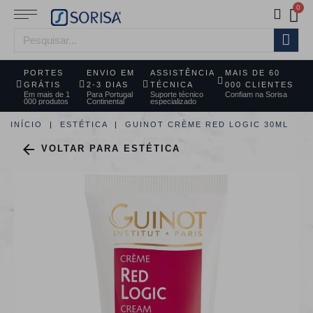
PORTES
ENVIO EM
ASSISTÊNCIA
MAIS DE 60
GRÁTIS
2-3 DIAS
TÉCNICA
000 CLIENTES
Em mais de 1
Para Portugal
Suporte técnico
Confiam na Sorisa
000 produtos
Continental
especializado
INÍCIO
ESTÉTICA
GUINOT CRÈME RED LOGIC 30ML

VOLTAR PARA ESTÉTICA