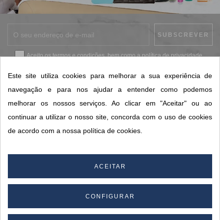
Aceito os
termos e condições
, bem como a
política de privacidade
.
*
Este site utiliza cookies para melhorar a sua experiência de
navegação e para nos ajudar a entender como podemos
melhorar os nossos serviços. Ao clicar em "Aceitar" ou ao
CONTACTOS SORISA
continuar a utilizar o nosso site, concorda com o uso de cookies
ÁREAS DE NEGÓCIO
de acordo com a nossa política de cookies.
A SORISA
A SUA CONTA
ACEITAR
CONFIGURAR
© 2026 SORISA S.A. - Todos os direitos reservados.
By