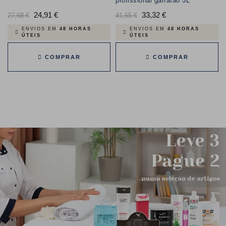
profissional garrafão 5L
Preço
24,91 €
Preço
Preço
33,32 €
Preço
27,68 €
41,65 €
normal
normal
ENVIOS EM
48 HORAS
ENVIOS EM
48 HORAS
ÚTEIS
ÚTEIS
COMPRAR
COMPRAR