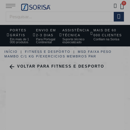
PORTES
ENVIO EM
ASSISTÊNCIA
MAIS DE 60
GRÁTIS
2-3 DIAS
TÉCNICA
000 CLIENTES
Em mais de 1
Para Portugal
Suporte técnico
Confiam na Sorisa
000 produtos
Continental
especializado
INÍCIO
FITNESS E DESPORTO
MSD FAIXA PESO
MAMBO C/1 KG P/EXERCICIOS MEMBROS PAR

VOLTAR PARA FITNESS E DESPORTO