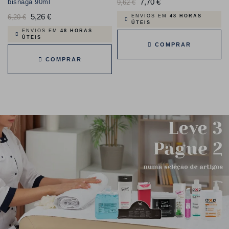
Preço
7,70 €
Preço
bisnaga 90ml
9,62 €
normal
Preço
5,26 €
Preço
6,20 €
ENVIOS EM
48 HORAS
ÚTEIS
normal
ENVIOS EM
48 HORAS
ÚTEIS
COMPRAR
COMPRAR