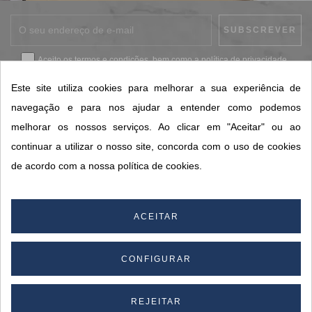
Aceito os
termos e condições
, bem como a
política de privacidade
.
*
Este site utiliza cookies para melhorar a sua experiência de
navegação e para nos ajudar a entender como podemos
melhorar os nossos serviços. Ao clicar em "Aceitar" ou ao
CONTACTOS SORISA
continuar a utilizar o nosso site, concorda com o uso de cookies
ÁREAS DE NEGÓCIO
de acordo com a nossa política de cookies.
A SORISA
A SUA CONTA
ACEITAR
CONFIGURAR
© 2026 SORISA S.A. - Todos os direitos reservados.
By
REJEITAR