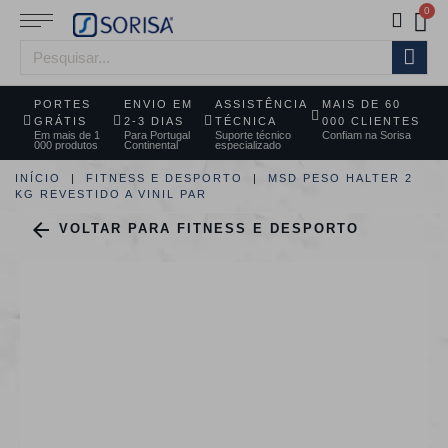
PORTES
ENVIO EM
ASSISTÊNCIA
MAIS DE 60
GRÁTIS
2-3 DIAS
TÉCNICA
000 CLIENTES
Em mais de 1
Para Portugal
Suporte técnico
Confiam na Sorisa
000 produtos
Continental
especializado
INÍCIO
FITNESS E DESPORTO
MSD PESO HALTER 2
KG REVESTIDO A VINIL PAR

VOLTAR PARA FITNESS E DESPORTO