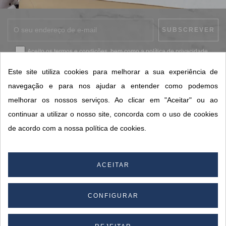
Aceito os
termos e condições
, bem como a
política de privacidade
.
*
Este site utiliza cookies para melhorar a sua experiência de
navegação e para nos ajudar a entender como podemos
melhorar os nossos serviços. Ao clicar em "Aceitar" ou ao
CONTACTOS SORISA
continuar a utilizar o nosso site, concorda com o uso de cookies
ÁREAS DE NEGÓCIO
de acordo com a nossa política de cookies.
A SORISA
A SUA CONTA
ACEITAR
CONFIGURAR
© 2026 SORISA S.A. - Todos os direitos reservados.
By