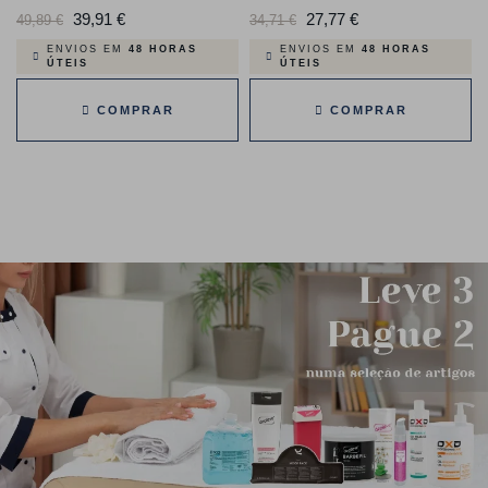
Preço
39,91 €
Preço
Preço
27,77 €
Preço
49,89 €
34,71 €
normal
normal
ENVIOS EM
48 HORAS
ENVIOS EM
48 HORAS
ÚTEIS
ÚTEIS
COMPRAR
COMPRAR