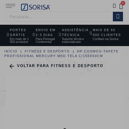
PORTES
ENVIO EM
ASSISTÊNCIA
MAIS DE 60
GRÁTIS
2-3 DIAS
TÉCNICA
000 CLIENTES
Em mais de 1
Para Portugal
Suporte técnico
Confiam na Sorisa
000 produtos
Continental
especializado
INÍCIO
FITNESS E DESPORTO
HP COSMOS-TAPETE
PROFISSIONAL MERCURY MED TELA C/150X50CM

VOLTAR PARA FITNESS E DESPORTO