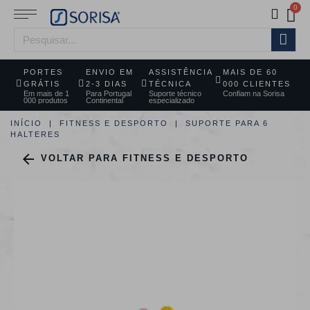
PORTES
ENVIO EM
ASSISTÊNCIA
MAIS DE 60
GRÁTIS
2-3 DIAS
TÉCNICA
000 CLIENTES
Em mais de 1
Para Portugal
Suporte técnico
Confiam na Sorisa
000 produtos
Continental
especializado
INÍCIO
FITNESS E DESPORTO
SUPORTE PARA 6
HALTERES

VOLTAR PARA FITNESS E DESPORTO