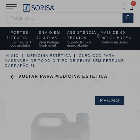
PORTES
ENVIO EM
ASSISTÊNCIA
MAIS DE 60
GRÁTIS
2-3 DIAS
TÉCNICA
000 CLIENTES
Em mais de 1
Para Portugal
Suporte técnico
Confiam na Sorisa
000 produtos
Continental
especializado
INÍCIO
MEDICINA ESTÉTICA
ÓLEO OXD PARA
MASSAGEM DE TODO O TIPO DE PELES SEM PERFUME
GARRAFÃO 5L

VOLTAR PARA MEDICINA ESTÉTICA
PROMO