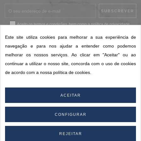
Aceito os
termos e condições
, bem como a
política de privacidade
.
*
Este site utiliza cookies para melhorar a sua experiência de
navegação e para nos ajudar a entender como podemos
melhorar os nossos serviços. Ao clicar em "Aceitar" ou ao
CONTACTOS SORISA
continuar a utilizar o nosso site, concorda com o uso de cookies
ÁREAS DE NEGÓCIO
de acordo com a nossa política de cookies.
A SORISA
A SUA CONTA
ACEITAR
CONFIGURAR
© 2026 SORISA S.A. - Todos os direitos reservados.
By
REJEITAR