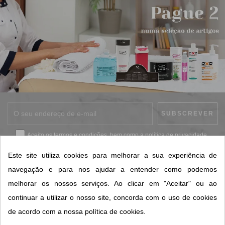
Aceito os
termos e condições
, bem como a
política de privacidade
.
*
Este site utiliza cookies para melhorar a sua experiência de
navegação e para nos ajudar a entender como podemos
melhorar os nossos serviços. Ao clicar em "Aceitar" ou ao
CONTACTOS SORISA
continuar a utilizar o nosso site, concorda com o uso de cookies
ÁREAS DE NEGÓCIO
de acordo com a nossa política de cookies.
A SORISA