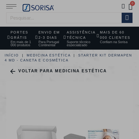
PORTES
ENVIO EM
ASSISTÊNCIA
MAIS DE 60
GRÁTIS
2-3 DIAS
TÉCNICA
000 CLIENTES
Em mais de 1
Para Portugal
Suporte técnico
Confiam na Sorisa
000 produtos
Continental
especializado
INÍCIO
MEDICINA ESTÉTICA
STARTER KIT DERMAPEN
4 MD - CANETA E COSMÉTICA

VOLTAR PARA MEDICINA ESTÉTICA