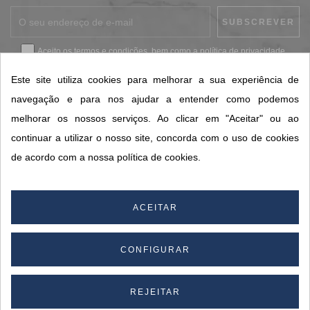
Aceito os
termos e condições
, bem como a
política de privacidade
.
*
Este site utiliza cookies para melhorar a sua experiência de
navegação e para nos ajudar a entender como podemos
melhorar os nossos serviços. Ao clicar em "Aceitar" ou ao
CONTACTOS SORISA
continuar a utilizar o nosso site, concorda com o uso de cookies
ÁREAS DE NEGÓCIO
de acordo com a nossa política de cookies.
A SORISA
A SUA CONTA
ACEITAR
CONFIGURAR
© 2026 SORISA S.A. - Todos os direitos reservados.
By
REJEITAR