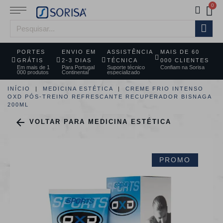
PORTES
ENVIO EM
ASSISTÊNCIA
MAIS DE 60
GRÁTIS
2-3 DIAS
TÉCNICA
000 CLIENTES
Em mais de 1
Para Portugal
Suporte técnico
Confiam na Sorisa
000 produtos
Continental
especializado
INÍCIO
MEDICINA ESTÉTICA
CREME FRIO INTENSO
OXD PÓS-TREINO REFRESCANTE RECUPERADOR BISNAGA
200ML

VOLTAR PARA MEDICINA ESTÉTICA
PROMO