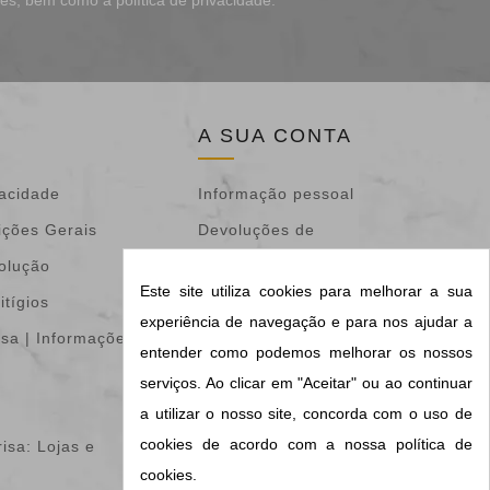
A SUA CONTA
vacidade
Informação pessoal
ições Gerais
Devoluções de
volução
mercadoria
Este site utiliza cookies para melhorar a sua
itígios
Encomendas
experiência de navegação e para nos ajudar a
isa | Informações &
Notas de crédito
entender como podemos melhorar os nossos
Endereços
serviços. Ao clicar em "Aceitar" ou ao continuar
Vales de desconto
a utilizar o nosso site, concorda com o uso de
cookies de acordo com a nossa política de
isa: Lojas e
Os meus alertas
cookies.
Configurações de