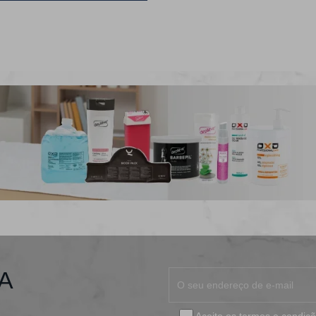
A
Aceito os
termos e condiç