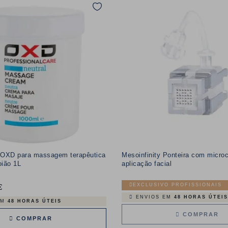
 OXD para massagem terapêutica
Mesoinfinity Ponteira com microc
oião 1L
aplicação facial
EXCLUSIVO PROFISSIONAIS
€
Preço
ENVIOS EM
48 HORAS ÚTEIS
EM
48 HORAS ÚTEIS
COMPRAR
COMPRAR