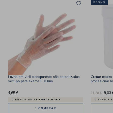
PROMO
Luvas em vinil transparente não esterilizadas
Creme neutro
sem pó para exame L 100un
profissional b
4,65 €
Preço
Preço
9,03 
11,28 €
normal
ENVIOS EM
48 HORAS ÚTEIS
ENVIOS 
COMPRAR