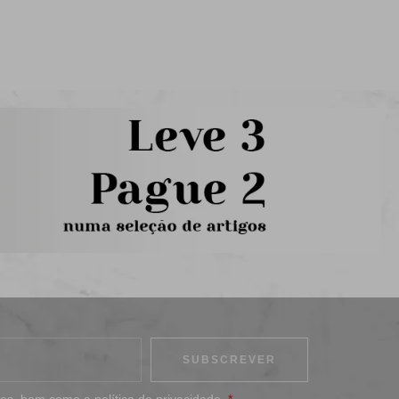
ões
, bem como a
política de privacidade
.
*