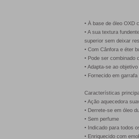
• À base de óleo OXD c
• A sua textura funden
superior sem deixar re
• Com Cânfora e éter but
• Pode ser combinado 
• Adapta-se ao objetivo
• Fornecido em garraf
Características principa
• Ação aquecedora sua
• Derrete-se em óleo du
• Sem perfume
• Indicado para todos o
• Enriquecido com emol