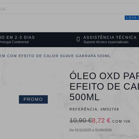
LOJA 
NEGÓCIO
MARCAS
SERVIÇOS
PRO
IO EM 2-3 DIAS
ASSISTÊNCIA TÉCNICA
ortugal Continental
Suporte técnico especializado
EM COM EFEITO DE CALOR SUAVE GARRAFA 500ML
ÓLEO OXD PA
EFEITO DE C
500ML
PROMO
REFERÊNCIA:
0MS2708
10,90 €
8,72 €
COM IVA
De 01/11/2025 a 31/08/2026