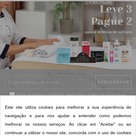
Aceito os
termos e condições
, bem como a
política de privacidade
.
*
Este site utiliza cookies para melhorar a sua experiência de
navegação e para nos ajudar a entender como podemos
melhorar os nossos serviços. Ao clicar em "Aceitar" ou ao
CONTACTOS SORISA
continuar a utilizar o nosso site, concorda com o uso de cookies