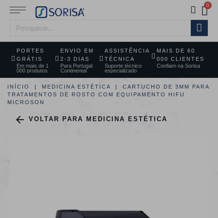
PORTES
ENVIO EM
ASSISTÊNCIA
MAIS DE 60
GRÁTIS
2-3 DIAS
TÉCNICA
000 CLIENTES
Em mais de 1
Para Portugal
Suporte técnico
Confiam na Sorisa
000 produtos
Continental
especializado
INÍCIO
MEDICINA ESTÉTICA
CARTUCHO DE 3MM PARA
TRATAMENTOS DE ROSTO COM EQUIPAMENTO HIFU
MICROSON

VOLTAR PARA MEDICINA ESTÉTICA