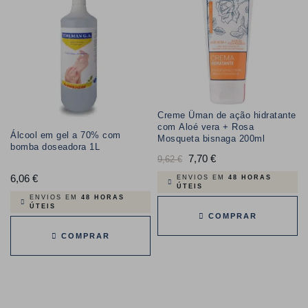
Creme Üman de ação hidratante
com Aloé vera + Rosa
Álcool em gel a 70% com
Mosqueta bisnaga 200ml
bomba doseadora 1L
Preço
7,70 €
Preço
9,62 €
normal
6,06 €
Preço
ENVIOS EM
48 HORAS
ÚTEIS
ENVIOS EM
48 HORAS
ÚTEIS
COMPRAR
COMPRAR