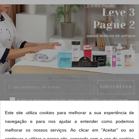
Aceito os
termos e condições
, bem como a
política de privacidade
.
*
Este site utiliza cookies para melhorar a sua experiência de
navegação e para nos ajudar a entender como podemos
melhorar os nossos serviços. Ao clicar em "Aceitar" ou ao
CONTACTOS SORISA
continuar a utilizar o nosso site, concorda com o uso de cookies