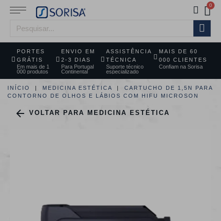
PORTES
ENVIO EM
ASSISTÊNCIA
MAIS DE 60
GRÁTIS
2-3 DIAS
TÉCNICA
000 CLIENTES
Em mais de 1
Para Portugal
Suporte técnico
Confiam na Sorisa
000 produtos
Continental
especializado
INÍCIO
MEDICINA ESTÉTICA
CARTUCHO DE 1,5N PARA
CONTORNO DE OLHOS E LÁBIOS COM HIFU MICROSON

VOLTAR PARA MEDICINA ESTÉTICA