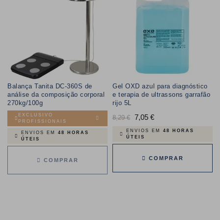
Balança Tanita DC-360S de
Gel OXD azul para diagnóstico
análise da composição corporal
e terapia de ultrassons garrafão
270kg/100g
rijo 5L
EXCLUSIVO
Preço
7,05 €
Preço
8,29 €
PROFISSIONAIS
normal
ENVIOS EM
48 HORAS
ENVIOS EM
48 HORAS
ÚTEIS
ÚTEIS
COMPRAR
COMPRAR